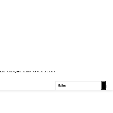
ЕКТЕ
СОТРУДНИЧЕСТВО
ОБРАТНАЯ СВЯЗЬ
Найти
Вел
про
мин
РФ (