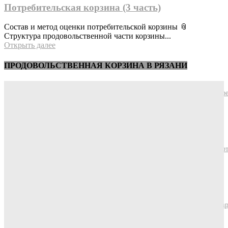
Потребительская корзина (3 часть)
Состав и метод оценки потребительской корзины 📎
Структура продовольственной части корзины...
Открыть далее
ПРОДОВОЛЬСТВЕННАЯ КОРЗИНА В РЯЗАНИ
Стоимость минимальной продовольственной корзины в Рязани. Апр
2024.
30/04/2024
Стоимость минимальной продовольственной корзины в Рязани. Мар
2024.
29/03/2024
Стоимость минимальной продовольственной корзины в Рязани. Февр
2024.